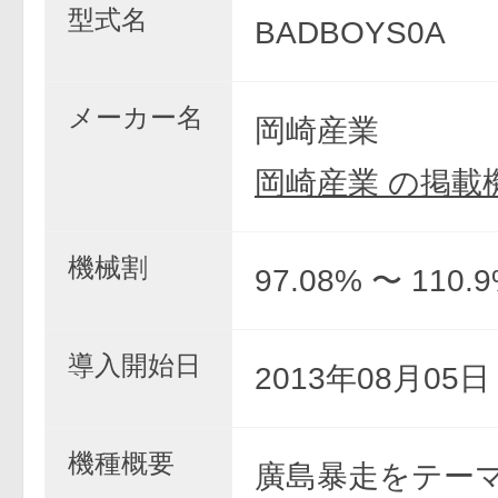
型式名
BADBOYS0A
メーカー名
岡崎産業
岡崎産業 の掲載
機械割
97.08% 〜 110.
導入開始日
2013年08月05
機種概要
廣島暴走をテー