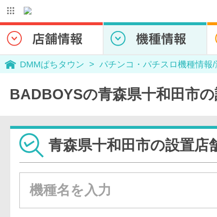
DMMぱちタウン
パチンコ・パチスロ機種情報
BADBOYSの青森県十和田市
青森県十和田市の設置店