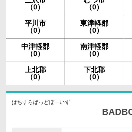
（0）
（0）
平川市
東津軽郡
（0）
（0）
中津軽郡
南津軽郡
（0）
（0）
上北郡
下北郡
（0）
（0）
ぱちすろばっどぼーいず
BADBOYS