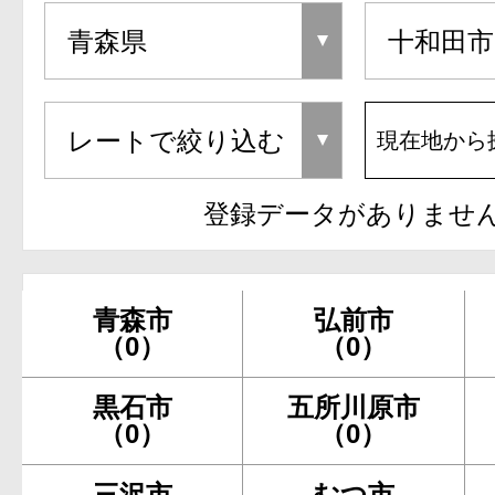
現在地から
登録データがありませ
青森市
弘前市
（0）
（0）
黒石市
五所川原市
（0）
（0）
三沢市
むつ市