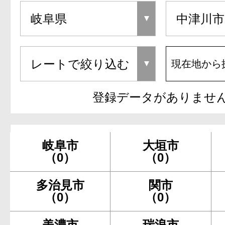
現在地から
登録データがありませ
岐阜市
大垣市
（0）
（0）
多治見市
関市
（0）
（0）
美濃市
瑞浪市