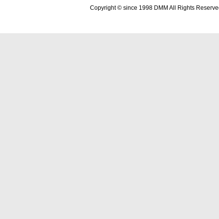
Copyright © since 1998 DMM All Rights Reserve