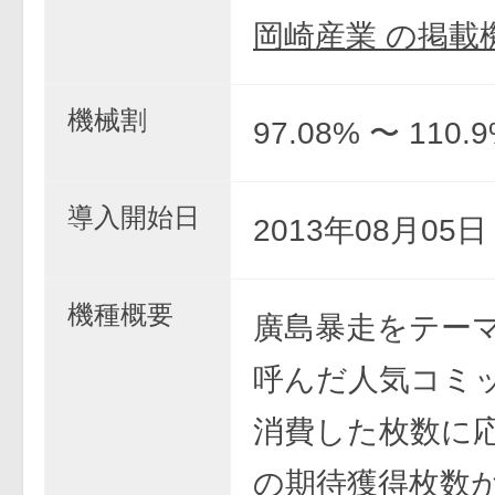
岡崎産業 の掲載
機械割
97.08% 〜 110.
導入開始日
2013年08月05
機種概要
廣島暴走をテー
呼んだ人気コミ
消費した枚数に応
の期待獲得枚数