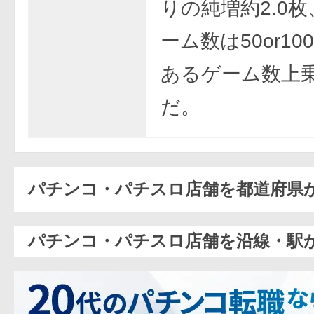
りの純増約2.0
ーム数は50or100
あるゲーム数上
だ。
パチンコ・パチスロ店舗を都道府県
パチンコ・パチスロ店舗を沿線・駅