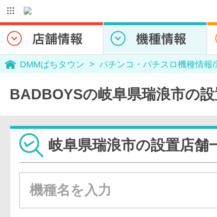
DMMぱちタウン
パチンコ・パチスロ機種情報
BADBOYSの岐阜県瑞浪市の
岐阜県瑞浪市の設置店舗