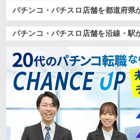
パチンコ・パチスロ店舗を都道府県
パチンコ・パチスロ店舗を沿線・駅