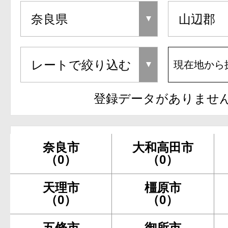
現在地から
登録データがありませ
奈良市
大和高田市
（0）
（0）
天理市
橿原市
（0）
（0）
五條市
御所市