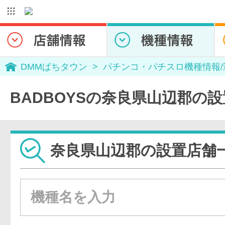
DMMぱちタウン
パチンコ・パチスロ機種情報
BADBOYSの奈良県山辺郡の
奈良県山辺郡の設置店舗