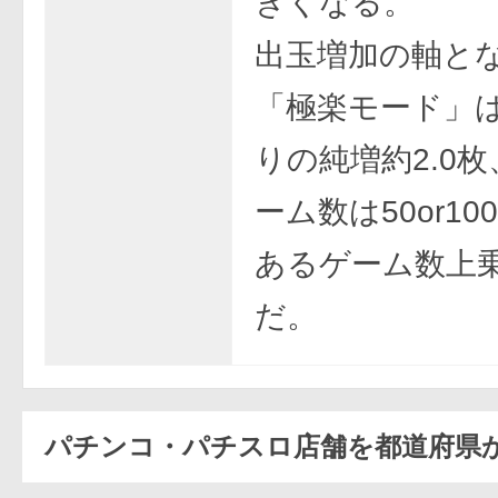
きくなる。
出玉増加の軸とな
「極楽モード」は
りの純増約2.0
ーム数は50or100
あるゲーム数上
だ。
パチンコ・パチスロ店舗を都道府県