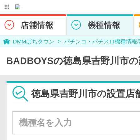
DMMぱちタウン
パチンコ・パチスロ機種情報
BADBOYSの徳島県吉野川市
徳島県吉野川市の設置店