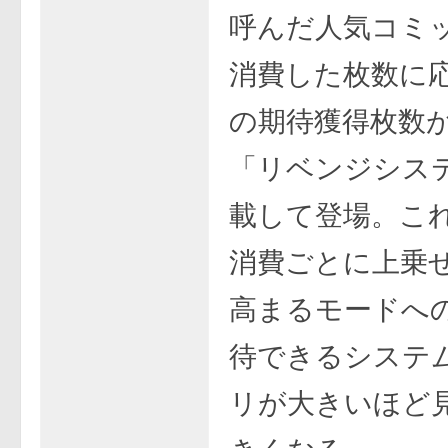
呼んだ人気コミ
消費した枚数に応
の期待獲得枚数
「リベンジシス
載して登場。これ
消費ごとに上乗
高まるモードへ
待できるシステ
リが大きいほど