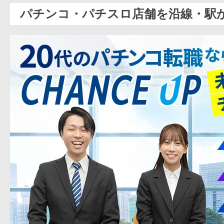
パチンコ・パチスロ店舗を沿線・駅