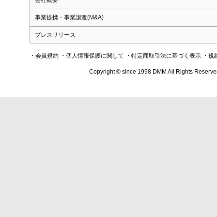
会社概要
事業提携・事業譲渡(M&A)
プレスリリース
・会員規約
・個人情報保護に関して
・特定商取引法に基づく表示
・規
Copyright © since 1998 DMM All Rights Reserve