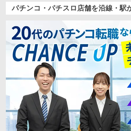
パチンコ・パチスロ店舗を沿線・駅