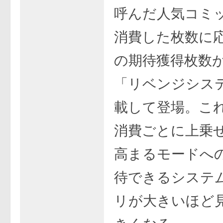
呼んだ人気コミ
消費した枚数に応
の期待獲得枚数
「リベンジシス
載して登場。これ
消費ごとに上乗
高まるモードへ
待できるシステ
リが大きいほど