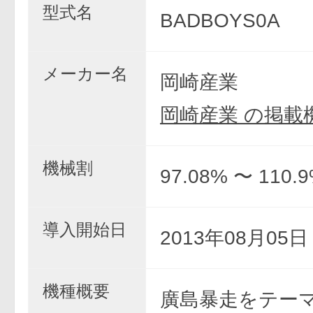
型式名
BADBOYS0A
メーカー名
岡崎産業
岡崎産業 の掲載
機械割
97.08% 〜 110.
導入開始日
2013年08月05
機種概要
廣島暴走をテー