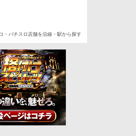
ンコ・パチスロ店舗を沿線・駅から探す