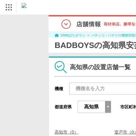
パチンコ・パチスロ機種情報
DMMぱちタウン
BADBOYSの高知県
高知県の設置店舗一覧
機種
都道府県
市区町
高知市（0）
室戸市（0