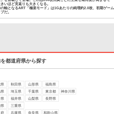
大きいほど見返りも大きくなる。
の軸となるART「極楽モード」は1Gあたりの純増約2.0枚、初期ゲーム数は
イプだ。
舗を都道府県から探す
城県
秋田県
山形県
福島県
馬県
埼玉県
千葉県
東京都
神奈川県
川県
福井県
山梨県
長野県
知県
三重県
阪府
兵庫県
奈良県
和歌山県