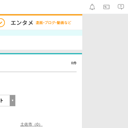
0件
土佐市（0）