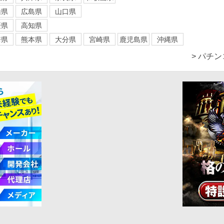
山県
広島県
山口県
媛県
高知県
崎県
熊本県
大分県
宮崎県
鹿児島県
沖縄県
> パチ