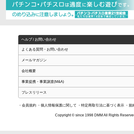
ヘルプ / お問い合わせ
よくある質問・お問い合わせ
メールマガジン
会社概要
事業提携・事業譲渡(M&A)
プレスリリース
・会員規約
・個人情報保護に関して
・特定商取引法に基づく表示
・規
Copyright © since 1998 DMM All Rights Reserve