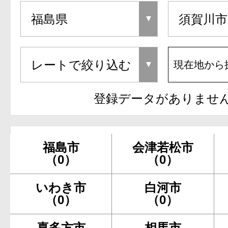
現在地から
登録データがありませ
福島市
会津若松市
（0）
（0）
いわき市
白河市
（0）
（0）
喜多方市
相馬市