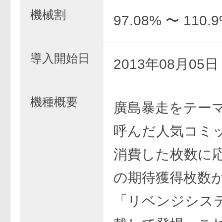
機械割
97.08% 〜 110.
導入開始日
2013年08月05
機種概要
廣島暴走をテー
呼んだ人気コミ
消費した枚数に応
の期待獲得枚数
「リベンジシス