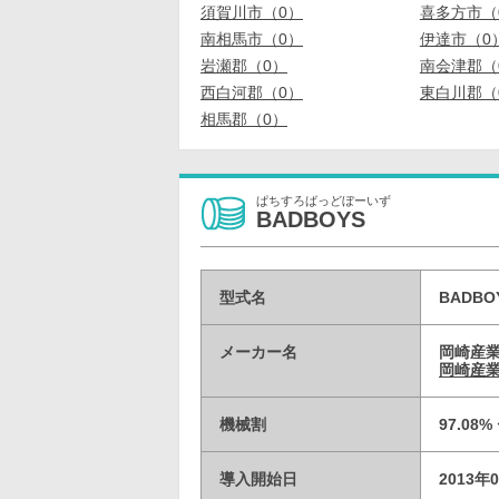
須賀川市（0）
喜多方市（
南相馬市（0）
伊達市（0
岩瀬郡（0）
南会津郡（
西白河郡（0）
東白川郡（
相馬郡（0）
ぱちすろばっどぼーいず
BADBOYS
型式名
BADBO
メーカー名
岡崎産
岡崎産業
機械割
97.08%
導入開始日
2013年