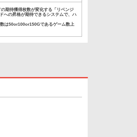
Tの期待獲得枚数が変化する「リベンジ
ードへの昇格が期待できるシステムで、ハ
50or100or150Gであるゲーム数上