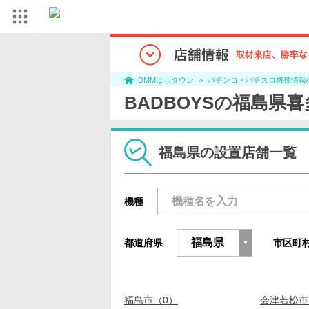
パチンコ・パチスロ機種情報
DMMぱちタウン
BADBOYSの福島県
福島県の設置店舗一覧
機種
都道府県
市区町
福島市（0）
会津若松市