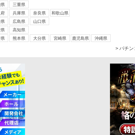
知県
三重県
阪府
兵庫県
奈良県
和歌山県
山県
広島県
山口県
媛県
高知県
崎県
熊本県
大分県
宮崎県
鹿児島県
沖縄県
> パチ