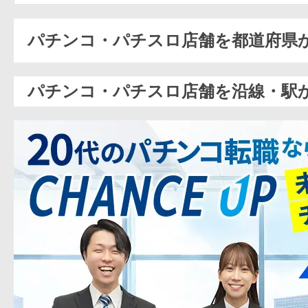
パチンコ・パチスロ店舗を都道府県
パチンコ・パチスロ店舗を沿線・駅