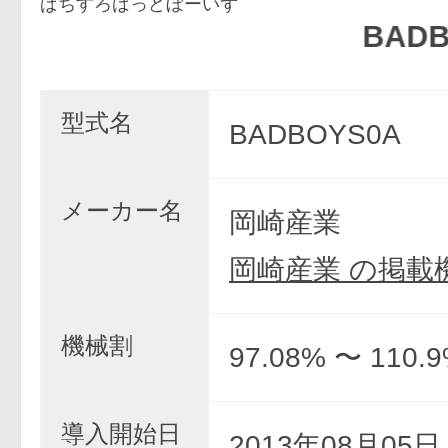
ぱちすろばっどぼーいず
BADBOY
型式名
BADBOYS0A
メーカー名
岡崎産業
岡崎産業 の掲載
機械割
97.08% 〜 110.
導入開始日
2013年08月05