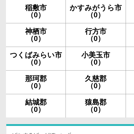
稲敷市
かすみがうら市
（0）
（0）
神栖市
行方市
（0）
（0）
つくばみらい市
小美玉市
（0）
（0）
那珂郡
久慈郡
（0）
（0）
結城郡
猿島郡
（0）
（0）