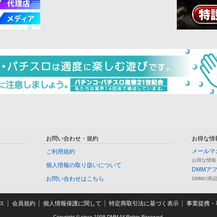
お問い合わせ・規約
お得な情
メールマ
ご利用規約
お得な情報
個人情報の取り扱いについて
DMMア
お問い合わせはこちら
DMMの商
ス
会員規約
個人情報保護に関して
特定商取引法に基づく表示
事業提携・事
Copyright © since 1998 DMM All Rights Reserved.