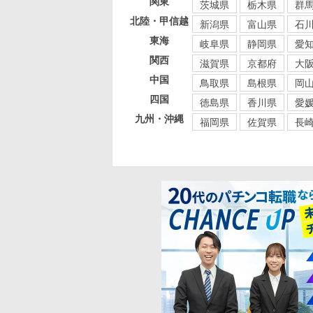
関東
茨城県
栃木県
群
北陸・甲信越
新潟県
富山県
石
東海
岐阜県
静岡県
愛
関西
滋賀県
京都府
大
中国
鳥取県
島根県
岡
四国
徳島県
香川県
愛
九州・沖縄
福岡県
佐賀県
長