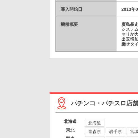
導入開始日
2013年
機種概要
廣島暴
システ
マリが
出玉増加
乗せタ
パチンコ・パチスロ店
北海道
北海道
東北
青森県
岩手県
宮