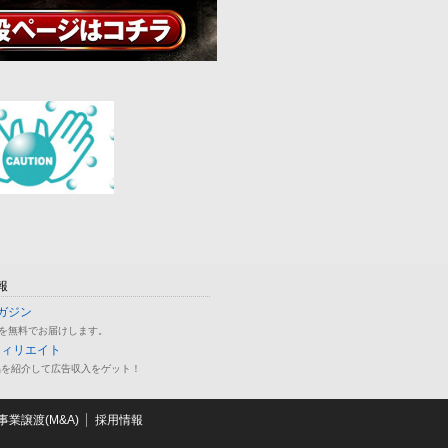
報
ガジン
を無料でお届けします。
フィリエイト
品を紹介して広告収入をゲット！
業譲渡(M&A)
採用情報