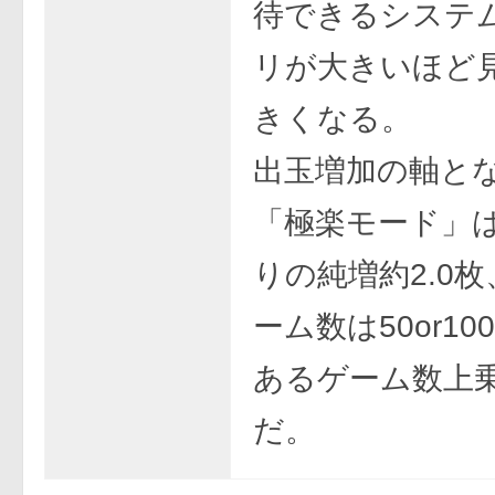
待できるシステ
リが大きいほど
きくなる。
出玉増加の軸とな
「極楽モード」は
りの純増約2.0
ーム数は50or100
あるゲーム数上
だ。