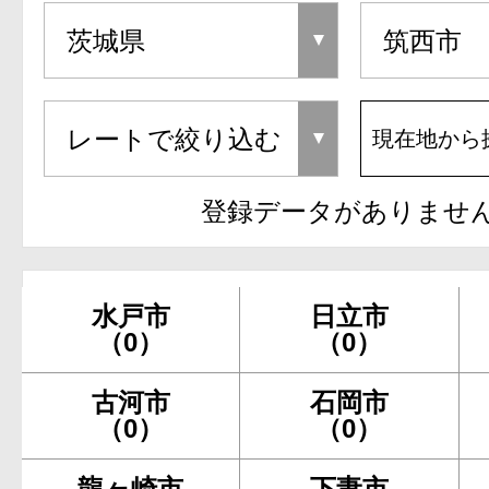
現在地から
登録データがありませ
水戸市
日立市
（0）
（0）
古河市
石岡市
（0）
（0）
龍ヶ崎市
下妻市