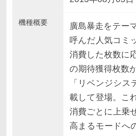
機種概要
廣島暴走をテー
呼んだ人気コミ
消費した枚数に応
の期待獲得枚数
「リベンジシス
載して登場。これ
消費ごとに上乗
高まるモードへ