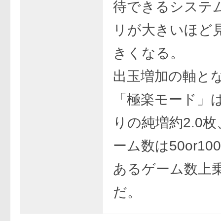
待できるシステ
リが大きいほど
きくなる。
出玉増加の軸とな
「極楽モード」は
りの純増約2.0
ーム数は50or100
あるゲーム数上
だ。