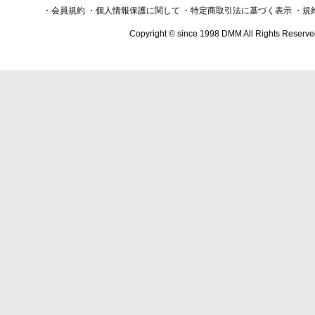
・会員規約
・個人情報保護に関して
・特定商取引法に基づく表示
・規
Copyright © since 1998 DMM All Rights Reserve