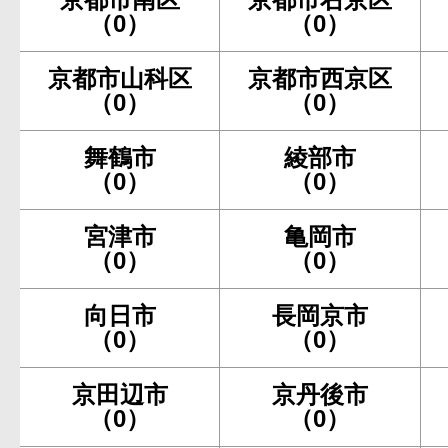
（0）
（0）
京都市山科区
京都市西京区
（0）
（0）
舞鶴市
綾部市
（0）
（0）
宮津市
亀岡市
（0）
（0）
向日市
長岡京市
（0）
（0）
京田辺市
京丹後市
（0）
（0）