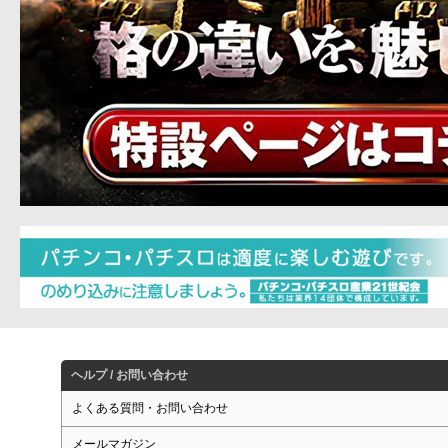
ヘルプ / お問い合わせ
よくある質問・お問い合わせ
メールマガジン