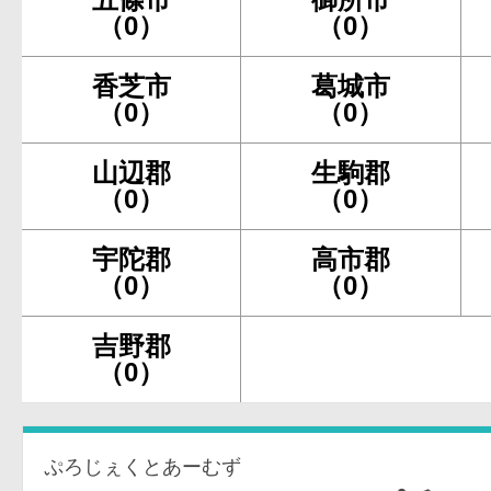
（0）
（0）
香芝市
葛城市
（0）
（0）
山辺郡
生駒郡
（0）
（0）
宇陀郡
高市郡
（0）
（0）
吉野郡
（0）
ぷろじぇくとあーむず