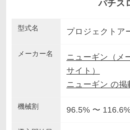
パチスロ PRO
型式名
プロジェクトア
メーカー名
ニューギン（メ
サイト）
ニューギン の掲
機械割
96.5% 〜 116.6