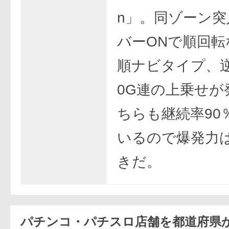
n」。同ゾーン突
バーONで順回転
順ナビタイプ、
0G連の上乗せが
ちらも継続率90
いるので爆発力
きだ。
パチンコ・パチスロ店舗を都道府県