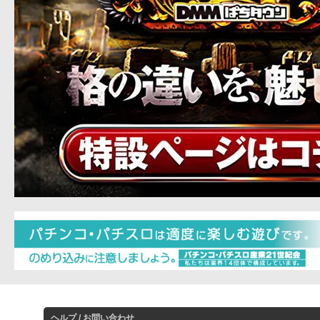
ヘルプ / お問い合わせ