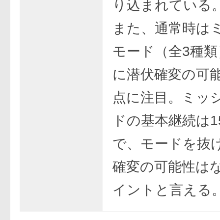
り込まれている
また、通常時は
モード（全3種類
に潜伏確変の可
点に注目。ミッ
ドの基本継続は15
で、モードを抜
確変の可能性は
イントと言える