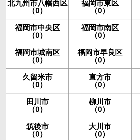
北九州市八幡西区
福岡市東区
（0）
（0）
福岡市中央区
福岡市南区
（0）
（0）
福岡市城南区
福岡市早良区
（0）
（0）
久留米市
直方市
（0）
（0）
田川市
柳川市
（0）
（0）
筑後市
大川市
（0）
（0）