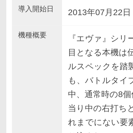
導入開始日
2013年07月22
機種概要
『エヴァ』シリ
目となる本機は
ルスペックを踏
も、バトルタイ
中、通常時の8個
当り中の右打ち
れまでにない要