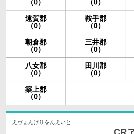
（0）
（0）
遠賀郡
鞍手郡
（0）
（0）
朝倉郡
三井郡
（0）
（0）
八女郡
田川郡
（0）
（0）
築上郡
（0）
えヴぁんげりをんえいと
CRヱヴァ