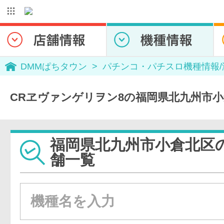
DMMぱちタウン
パチンコ・パチスロ機種情報
CRヱヴァンゲリヲン8の福岡県北九州市
福岡県北九州市小倉北区
舗一覧