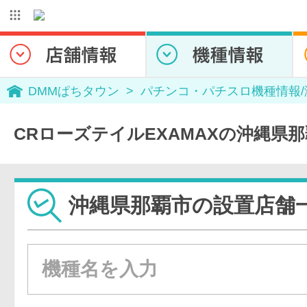
DMMぱちタウン
パチンコ・パチスロ機種情報
CRローズテイルEXAMAXの沖縄県
沖縄県那覇市の設置店舗