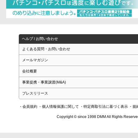
ヘルプ / お問い合わせ
よくある質問・お問い合わせ
メールマガジン
会社概要
事業提携・事業譲渡(M&A)
プレスリリース
・会員規約
・個人情報保護に関して
・特定商取引法に基づく表示
・規
Copyright © since 1998 DMM All Rights Reserve