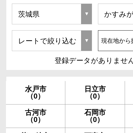
現在地から
登録データがありませ
水戸市
日立市
（0）
（0）
古河市
石岡市
（0）
（0）