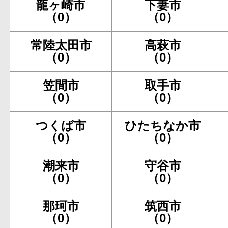
龍ヶ崎市
下妻市
（0）
（0）
常陸太田市
高萩市
（0）
（0）
笠間市
取手市
（0）
（0）
つくば市
ひたちなか市
（0）
（0）
潮来市
守谷市
（0）
（0）
那珂市
筑西市
（0）
（0）