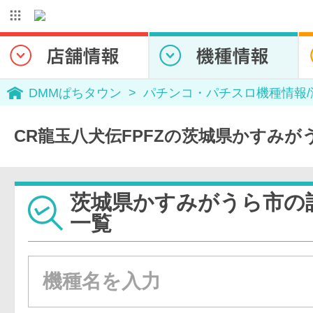
DMMぱちタウン
パチンコ・パチスロ機種情報
CR龍玉八犬伝FPFZの茨城県かすみが
茨城県かすみがうら市の
一覧