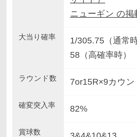
ニューギン の掲
大当り確率
1/305.75（通常時
58（高確率時）
ラウンド数
7or15R×9カウ
確変突入率
82%
賞球数
3&4&10&13