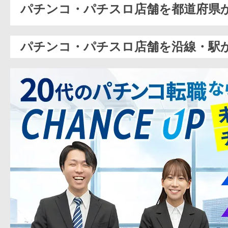
パチンコ・パチスロ店舗を都道府県
パチンコ・パチスロ店舗を沿線・駅