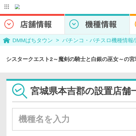
DMMぱちタウン
パチンコ・パチスロ機種情報
シスタークエスト2～魔剣の騎士と白銀の巫女～の宮
宮城県本吉郡の設置店舗