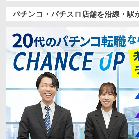
パチンコ・パチスロ店舗を沿線・駅