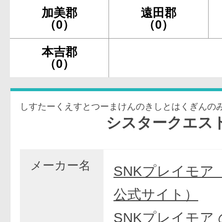
加美郡
遠田郡
（0）
（0）
本吉郡
（0）
しすたーくえすとつーまけんのきしとはくぎんの
シスタークエスト2～
メーカー名
SNKプレイモア
公式サイト）
SNKプレイモア