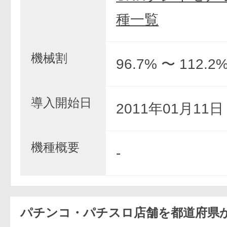
種一覧
機械割
96.7% 〜 112.2
導入開始日
2011年01月11
機種概要
-
パチンコ・パチスロ店舗を都道府県