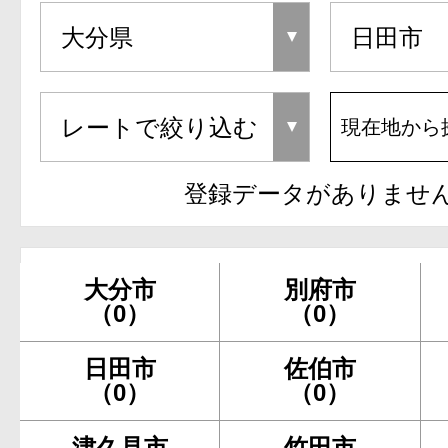
現在地から
登録データがありませ
大分市
別府市
（0）
（0）
日田市
佐伯市
（0）
（0）
津久見市
竹田市