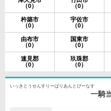
（0）
（0）
杵築市
宇佐市
（0）
（0）
由布市
国東市
（0）
（0）
速見郡
玖珠郡
（0）
（0）
いっきとうせんすりーばりあんとびーなす
一騎当千3 Va