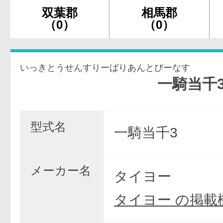
双葉郡
相馬郡
（0）
（0）
いっきとうせんすりーばりあんとびーなす
一騎当千3 Valia
型式名
一騎当千3
メーカー名
タイヨー
タイヨー の掲載