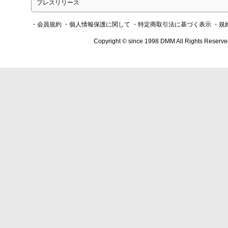
プレスリリース
・会員規約
・個人情報保護に関して
・特定商取引法に基づく表示
・規
Copyright © since 1998 DMM All Rights Reserve