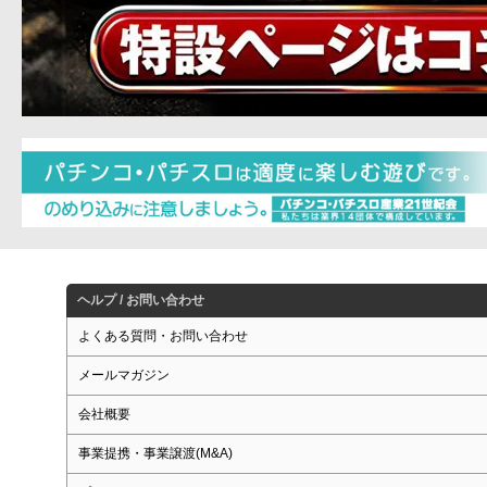
ヘルプ / お問い合わせ
よくある質問・お問い合わせ
メールマガジン
会社概要
事業提携・事業譲渡(M&A)