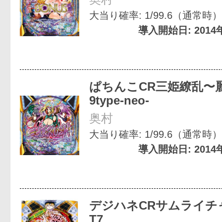
大当り確率: 1/99.6（通常時）
導入開始日: 2014
ぱちんこCR三姫繚乱〜
9type-neo-
奥村
大当り確率: 1/99.6（通常時）
導入開始日: 2014
デジハネCRサムライチャ
T7