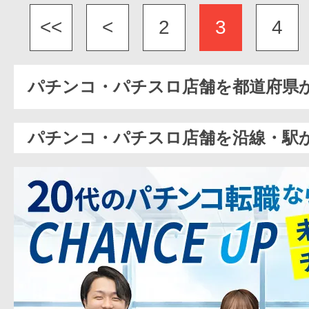
<<
<
2
3
4
パチンコ・パチスロ店舗を都道府県
パチンコ・パチスロ店舗を沿線・駅