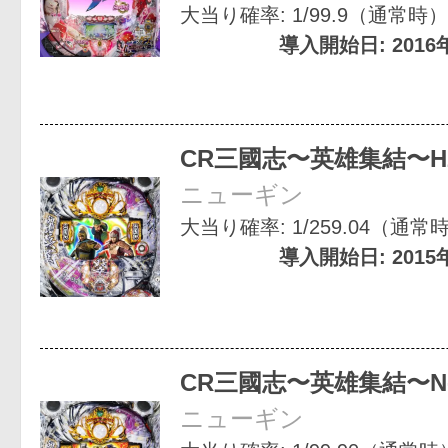
大当り確率: 1/99.9（通常時） 
導入開始日: 2016
CR三國志〜英雄集結〜H2
ニューギン
大当り確率: 1/259.04（通常時）
導入開始日: 2015
CR三國志〜英雄集結〜N-
ニューギン