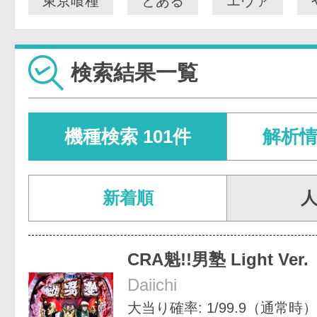
東京喰種
とある
エヴァ
検索結果一覧
機種検索 101件
解析情
新着順
CRA魁!!男塾 Light Ver.
Daiichi
大当り確率: 1/99.9（通常時） 