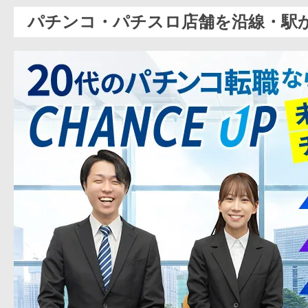
パチンコ・パチスロ店舗を沿線・駅