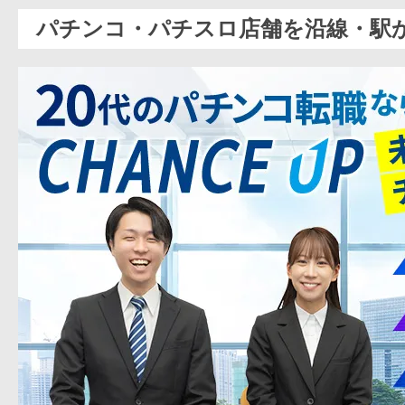
パチンコ・パチスロ店舗を沿線・駅