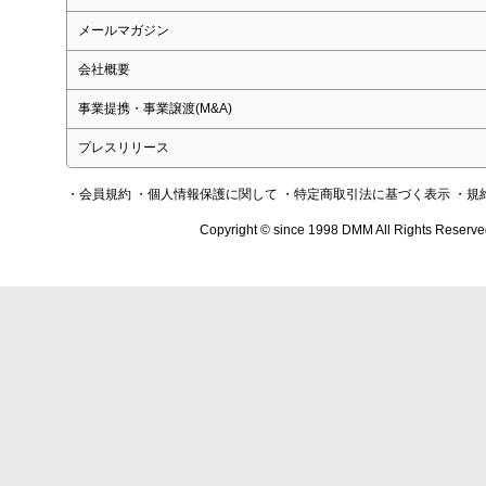
メールマガジン
会社概要
事業提携・事業譲渡(M&A)
プレスリリース
・会員規約
・個人情報保護に関して
・特定商取引法に基づく表示
・規
Copyright © since 1998 DMM All Rights Reserve