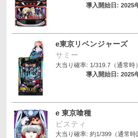
導入開始日: 2025
e東京リベンジャーズ
サミー
大当り確率: 1/319.7（通常時） 
導入開始日: 2025
e 東京喰種
ビスティ