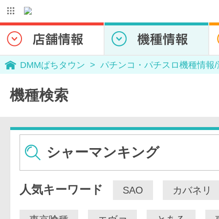
DMMぱちタウン
パチンコ・パチスロ機種情報
機種検索
人気キーワード
SAO
カバネリ