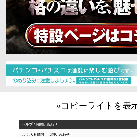
ヘルプ / お問い合わせ
よくある質問・お問い合わせ