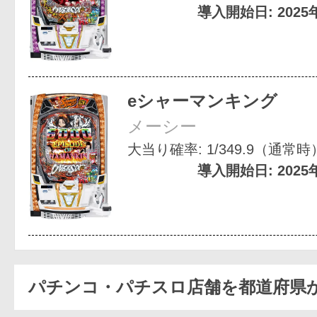
導入開始日: 2025
eシャーマンキング
メーシー
大当り確率: 1/349.9（通常時
導入開始日: 2025
パチンコ・パチスロ店舗を都道府県