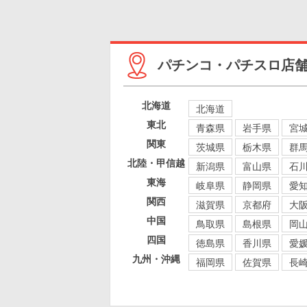
パチンコ・パチスロ店
北海道
北海道
東北
青森県
岩手県
宮
関東
茨城県
栃木県
群
北陸・甲信越
新潟県
富山県
石
東海
岐阜県
静岡県
愛
関西
滋賀県
京都府
大
中国
鳥取県
島根県
岡
四国
徳島県
香川県
愛
九州・沖縄
福岡県
佐賀県
長