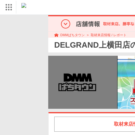
取材来店情報 / レポート
DMMぱちタウン
DELGRAND上横田
取材来店