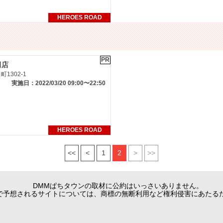
HEROES ROAD
PR
田店
1302-1
実施日：2022/03/20 09:00〜22:50
HEROES ROAD
<<
<
1
2
>
>>
DMMぱちタウンの取材に公約はいっさいありません。
で予想されるサイトについては、商標の無断利用など権利侵害にあたる