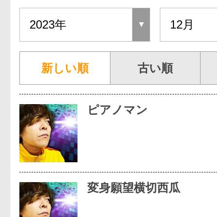
新しい順
古い順
ピアノマン
変身願望横切西瓜