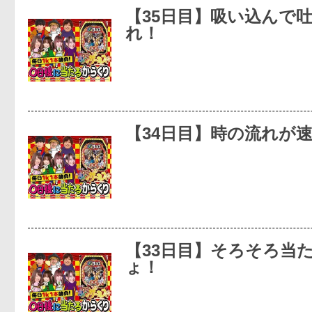
【35日目】吸い込んで
れ！
【34日目】時の流れが
【33日目】そろそろ当
ょ！