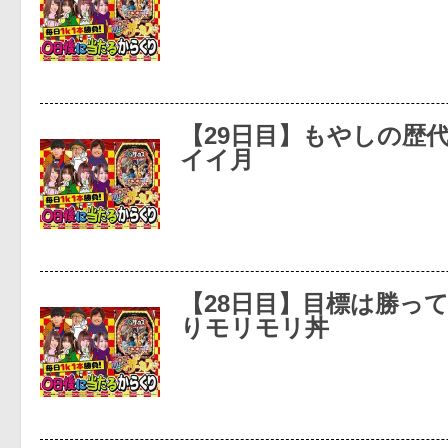
【29日目】もやしの歴
イイ月
【28日目】目標は勝っ
りモリモリ丼