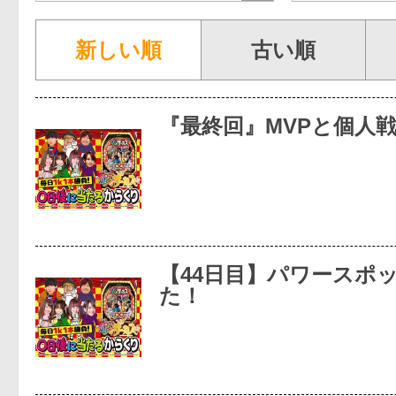
新しい順
古い順
『最終回』MVPと個人
【44日目】パワースポ
た！