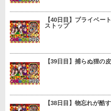
【40日目】プライベー
ストップ
【39日目】捕らぬ狸の
【38日目】物忘れが酷