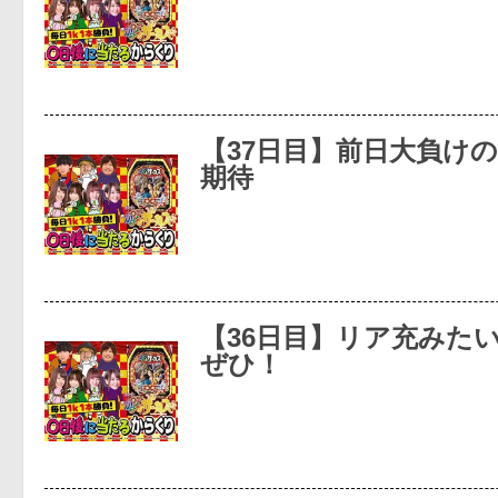
【37日目】前日大負け
期待
【36日目】リア充みた
ぜひ！