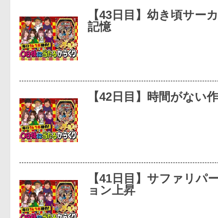
【43日目】幼き頃サー
記憶
【42日目】時間がない作
【41日目】サファリパ
ョン上昇