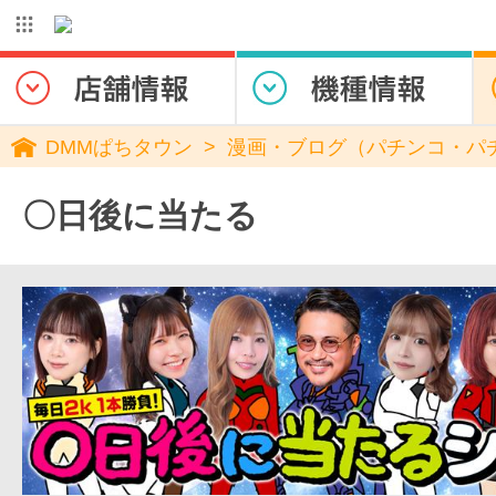
DMMぱちタウン
漫画・ブログ（パチンコ・パ
〇日後に当たる