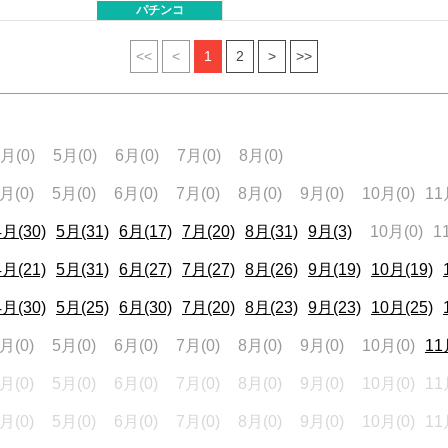
パチンコ
<<
<
1
2
>
>>
月(0)
5月(0)
6月(0)
7月(0)
8月(0)
月(0)
5月(0)
6月(0)
7月(0)
8月(0)
9月(0)
10月(0)
11
4月(30)
5月(31)
6月(17)
7月(20)
8月(31)
9月(3)
10月(0)
1
4月(21)
5月(31)
6月(27)
7月(27)
8月(26)
9月(19)
10月(19)
4月(30)
5月(25)
6月(30)
7月(20)
8月(23)
9月(23)
10月(25)
月(0)
5月(0)
6月(0)
7月(0)
8月(0)
9月(0)
10月(0)
11
月(0)
5月(0)
6月(0)
7月(0)
8月(0)
9月(0)
10月(0)
11
月(0)
5月(0)
6月(0)
7月(0)
8月(0)
9月(0)
10月(0)
11