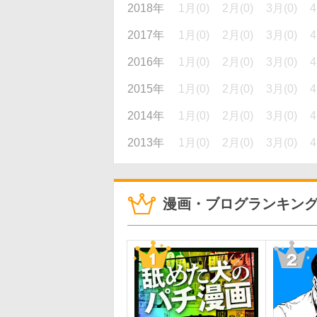
2018年
1月(0)
2月(0)
3月(0)
4
2017年
1月(0)
2月(0)
3月(0)
4
2016年
1月(0)
2月(0)
3月(0)
4
2015年
1月(0)
2月(0)
3月(0)
4
2014年
1月(0)
2月(0)
3月(0)
4
2013年
1月(0)
2月(0)
3月(0)
4
漫画・ブログランキン