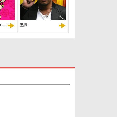
ュ…
塾長