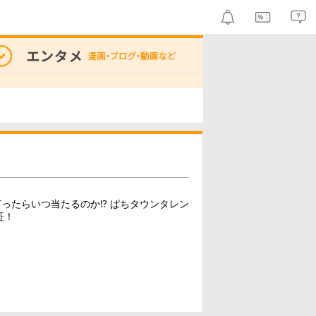
打ったらいつ当たるのか⁉ ぱちタウンタレン
証！