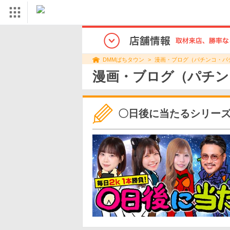
漫画・ブログ（パチンコ・パ
DMMぱちタウン
漫画・ブログ（パチン
〇日後に当たるシリー