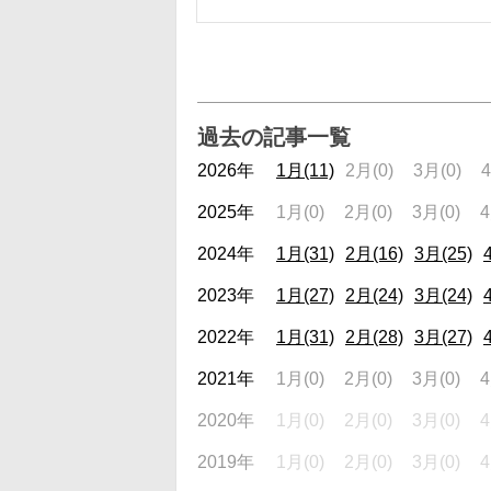
過去の記事一覧
2026年
1月(11)
2月(0)
3月(0)
4
2025年
1月(0)
2月(0)
3月(0)
4
2024年
1月(31)
2月(16)
3月(25)
2023年
1月(27)
2月(24)
3月(24)
2022年
1月(31)
2月(28)
3月(27)
2021年
1月(0)
2月(0)
3月(0)
4
2020年
1月(0)
2月(0)
3月(0)
4
2019年
1月(0)
2月(0)
3月(0)
4