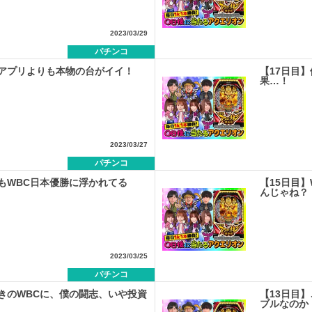
2023/03/29
パチンコ
ぱアプリよりも本物の台がイイ！
【17日目
果…！
2023/03/27
パチンコ
もWBC日本優勝に浮かれてる
【15日目
んじゃね？
2023/03/25
パチンコ
続きのWBCに、僕の闘志、いや投資
【13日目
ブルなのか