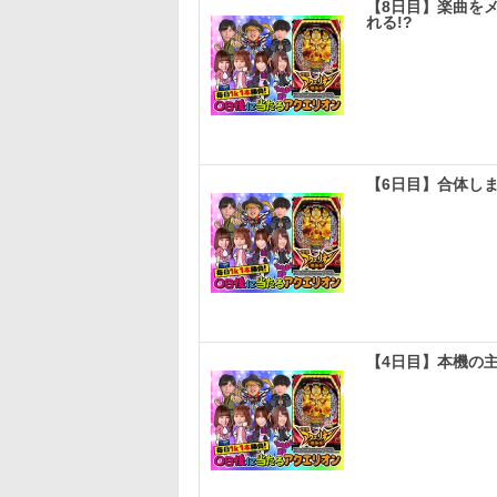
【8日目】楽曲を
れる!?
【6日目】合体し
【4日目】本機の