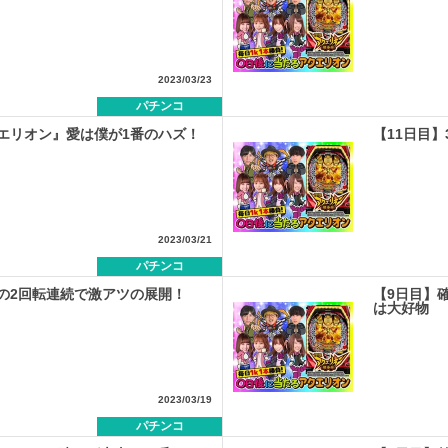
2023/03/23
パチンコ
クエリオン』愛は僕が1番のハズ！
【11日目】
2023/03/21
パチンコ
かの2回転連続で激アツの展開！
【9日目】
は大好物
2023/03/19
パチンコ