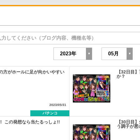
日の方がホールに足が向かいやすい
【32日目
か？
2023/05/31
パチンコ
！ この発想なら当たるっしょ!!
【30日目
う調子が悪