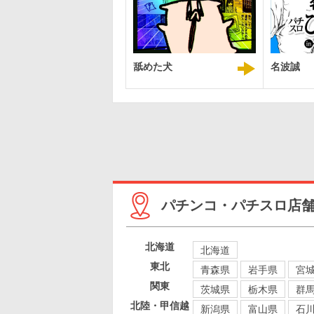
舐めた犬
名波誠
パチンコ・パチスロ店
北海道
北海道
東北
青森県
岩手県
宮
関東
茨城県
栃木県
群
北陸・甲信越
新潟県
富山県
石