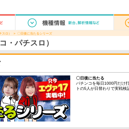
チスロ）
〇日後に当たるシリーズ
コ・パチスロ）
ズ
〇日後に当たる
パチンコを毎日1000円だけ
トの5人が日替わりで実戦検