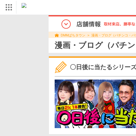
漫画・ブログ（パチンコ・パ
DMMぱちタウン
漫画・ブログ（パチン
〇日後に当たるシリー