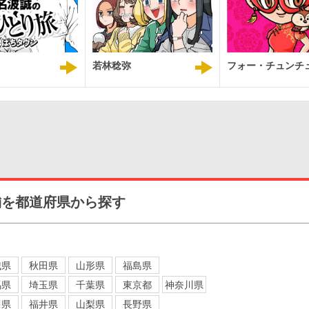
若林稔弥
フォー・チュンチ
舗を都道府県から探す
城県
秋田県
山形県
福島県
馬県
埼玉県
千葉県
東京都
神奈川県
川県
福井県
山梨県
長野県