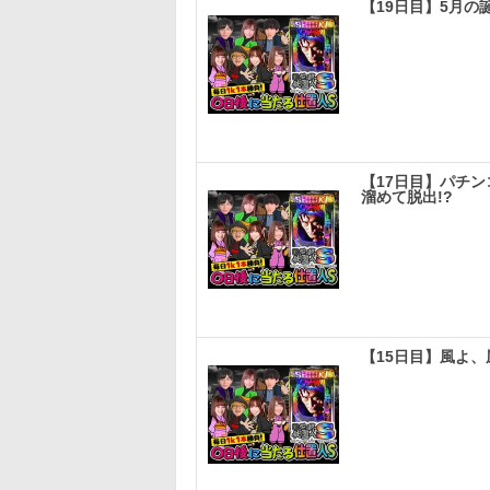
【19日目】5月の
【17日目】パチ
溜めて脱出!?
【15日目】風よ