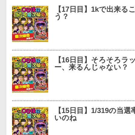
【17日目】1kで出来る
う？
【16日目】そろそろラ
ー、来るんじゃない？
【15日目】1/319の当
いのね