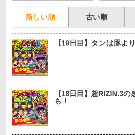
新しい順
古い順
【19日目】タンは豚よ
【18日目】超RIZIN.3
も！