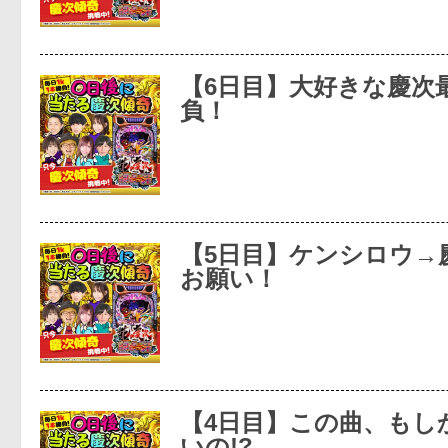
【6日目】大好きな慶次
負！
【5日目】ケンシロウ→
お願い！
【4日目】この曲、もし
いの!?