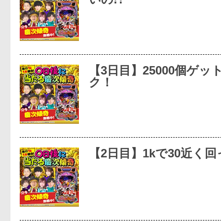
【3日目】25000個ゲ
ク！
【2日目】1kで30近く