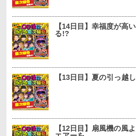
【14日目】幸福度が高
る!?
【13日目】夏の引っ越
【12日目】扇風機の風
エアーを