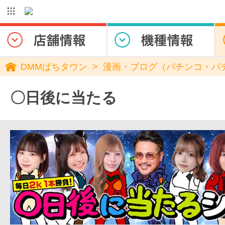
DMMぱちタウン
漫画・ブログ（パチンコ・パ
〇日後に当たる