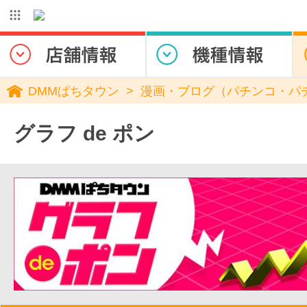
DMMぱちタウン
漫画・ブログ（パチンコ・パ
グラフ de ポン