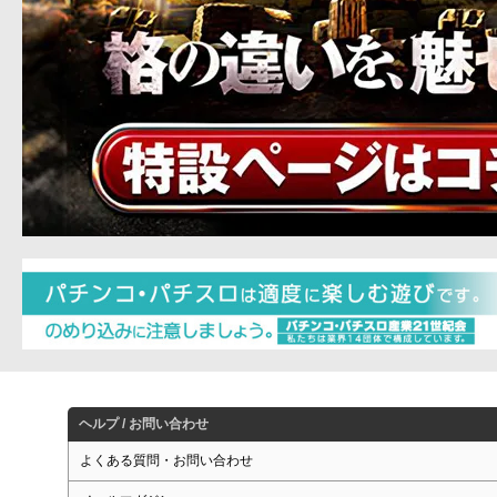
ヘルプ / お問い合わせ
よくある質問・お問い合わせ