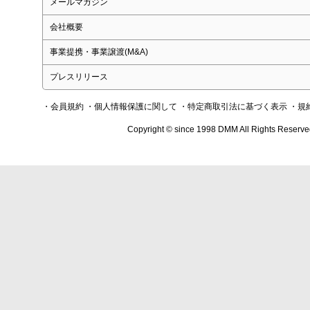
メールマガジン
会社概要
事業提携・事業譲渡(M&A)
プレスリリース
・会員規約
・個人情報保護に関して
・特定商取引法に基づく表示
・規
Copyright © since 1998 DMM All Rights Reserve