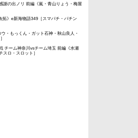
感謝の出ノリ 前編《嵐・青山りょう・梅屋
拓》e新海物語349［スマパチ・パチン
《ジロウ・もっくん・ガット石神・秋山良人・
コ］
 チーム神奈川vsチーム埼玉 前編《水瀬
チスロ・スロット］