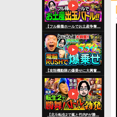
【フル稼働ホールでお土産争奪…
【攻殻機動隊の爆乗せに大興奮…
【北斗転生2で嵐と竹内Pが勝…