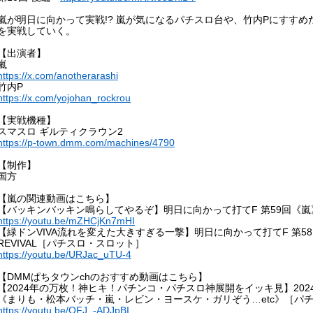
嵐が明日に向かって実戦!? 嵐が気になるパチスロ台や、竹内Pにすす
を実戦していく。
【出演者】
嵐
https://x.com/anotherarashi
竹内P
https://x.com/yojohan_rockrou
【実戦機種】
スマスロ ギルティクラウン2
https://p-town.dmm.com/machines/4790
【制作】
国方
【嵐の関連動画はこちら】
【バッキンバッキン鳴らしてやるぞ】明日に向かって打てF 第59回《
https://youtu.be/mZHCjKn7mHI
【緑ドンVIVA流れを変えた大きすぎる一撃】明日に向かって打てF 第58回
REVIVAL［パチスロ・スロット］
https://youtu.be/URJac_uTU-4
【DMMぱちタウンchのおすすめ動画はこちら】
【2024年の万枚！神ヒキ！パチンコ・パチスロ神展開をイッキ見】20
《まりも・松本バッチ・嵐・レビン・ヨースケ・ガリぞう…etc》［パ
https://youtu.be/OFJ_-ADJpBI