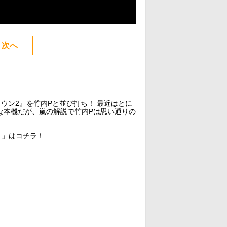
次へ
ウン2』を竹内Pと並び打ち！ 最近はとに
雑な本機だが、嵐の解説で竹内Pは思い通りの
～」はコチラ！