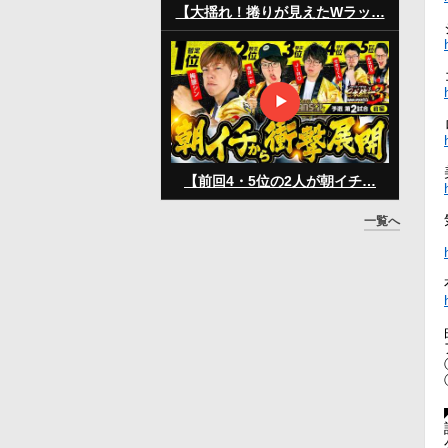
【大揺れ！捲りが見えたWラッ…
【前回4・5位の2人が朝イチ…
一覧へ