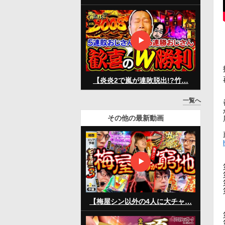
【炎炎2で嵐が連敗脱出!?竹…
一覧へ
その他の最新動画
【梅屋シン以外の4人に大チャ…