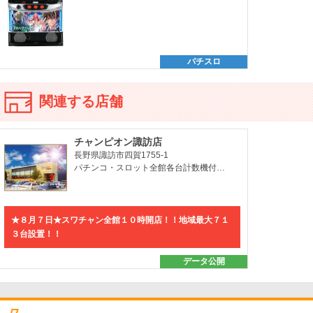
パチスロ
関連する店舗
チャンピオン諏訪店
長野県諏訪市四賀1755-1
パチンコ・スロット全館各台計数機付…
★８月７日★スワチャン全館１０時開店！！地域最大７１
３台設置！！
データ公開