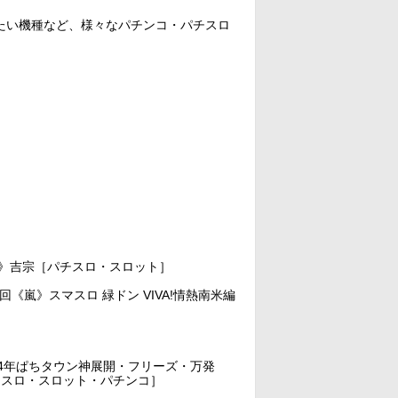
めたい機種など、様々なパチンコ・パチスロ
嵐》吉宗［パチスロ・スロット］
《嵐》スマスロ 緑ドン VIVA!情熱南米編
24年ぱちタウン神展開・フリーズ・万発
チスロ・スロット・パチンコ］