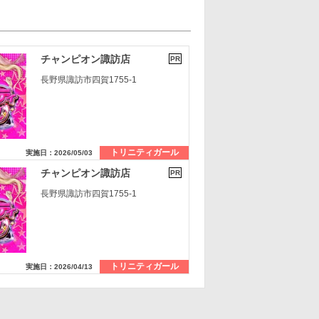
チャンピオン諏訪店
PR
長野県諏訪市四賀1755-1
トリニティガール
実施日：2026/05/03
チャンピオン諏訪店
PR
長野県諏訪市四賀1755-1
トリニティガール
実施日：2026/04/13