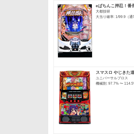
eぱちんこ押忍！番長 漢
大都技研
大当り確率: 1/99.9（
スマスロ やじきた
ユニバーサルブロス
機械割: 97.7% 〜 114.