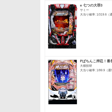
e 七つの大罪3
サミー
Pぱちんこ押忍！番長 
大都技研
大当り確率: 1/99.9（