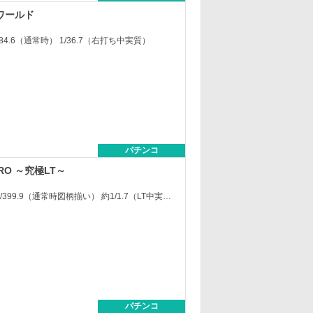
ワールド
184.6（通常時） 1/36.7（右打ち中実質）
パチンコ
ERO ～究極LT～
大当り確率: 約1/399.9（通常時図柄揃い） 約1/1.7（LT中実質） 約1/1.3（究極LT中実質）
パチンコ