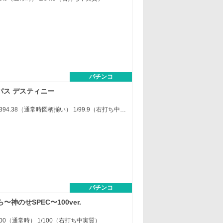
パチンコ
パス デスティニー
大当り確率: 1/1394.38（通常時図柄揃い） 1/99.9（右打ち中実質）
パチンコ
〜神のせSPEC〜100ver.
100（通常時） 1/100（右打ち中実質）