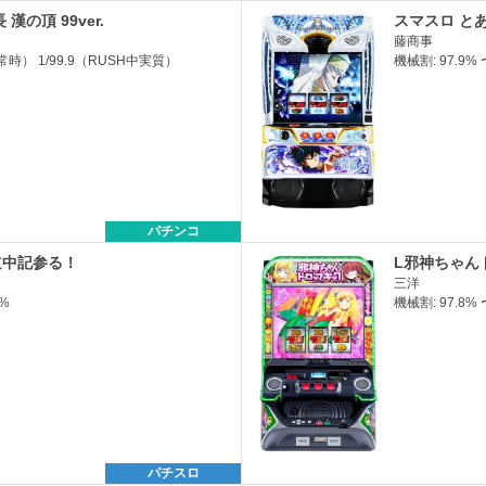
の頂 99ver.
スマスロ と
藤商事
通常時） 1/99.9（RUSH中実質）
機械割: 97.9% 
パチンコ
道中記参る！
L邪神ちゃん
三洋
5%
機械割: 97.8% 
パチスロ