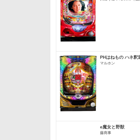
PHはねもの ハネ釈
マルホン
e魔女と野獣
藤商事