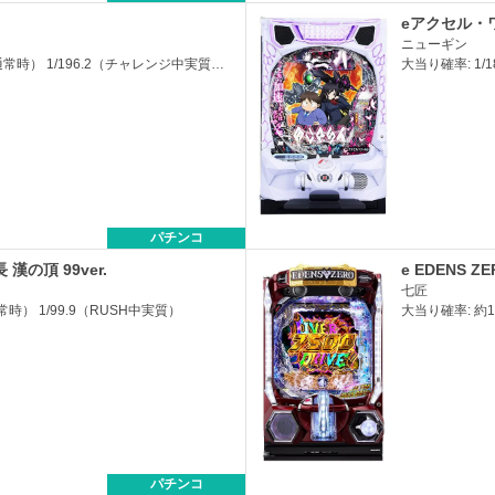
eアクセル・
ニューギン
大当り確率: 1/319.6（通常時） 1/196.2（チャレンジ中実質） 1/1（RUSH中実質）
大当り確率: 1/
パチンコ
漢の頂 99ver.
e EDENS Z
七匠
通常時） 1/99.9（RUSH中実質）
パチンコ