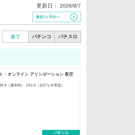
更新日：
2026/8/7
過去1ヶ月分へ
全て
パチンコ
パチスロ
ート・オンライン アリシゼーション 夜空
199.9（通常時） 1/51.6（右打ち中実質）
パチンコ