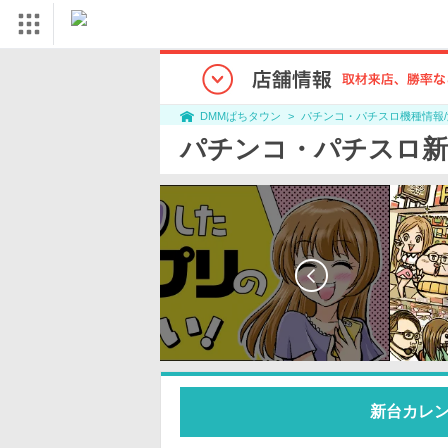
パチンコ・パチスロ機種情報
DMMぱちタウン
パチンコ・パチスロ新
新台カレ