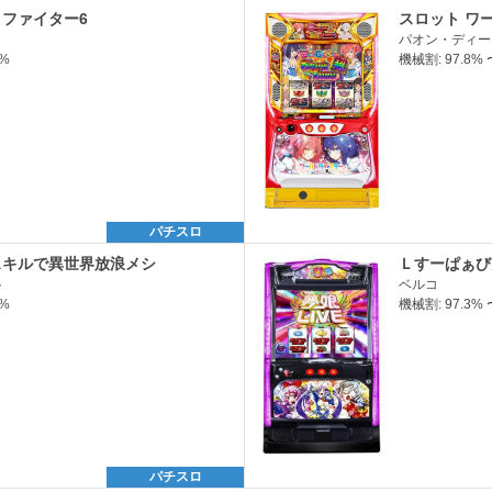
トファイター6
スロット ワ
パオン・ディー
0%
機械割: 97.8% 
パチスロ
スキルで異世界放浪メシ
Ｌすーぱぁび
ト
ベルコ
1%
機械割: 97.3% 
パチスロ