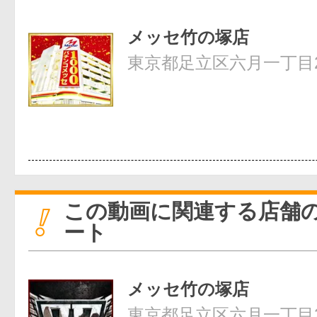
メッセ竹の塚店
東京都足立区六月一丁目2
この動画に関連する店舗
ート
メッセ竹の塚店
東京都足立区六月一丁目2