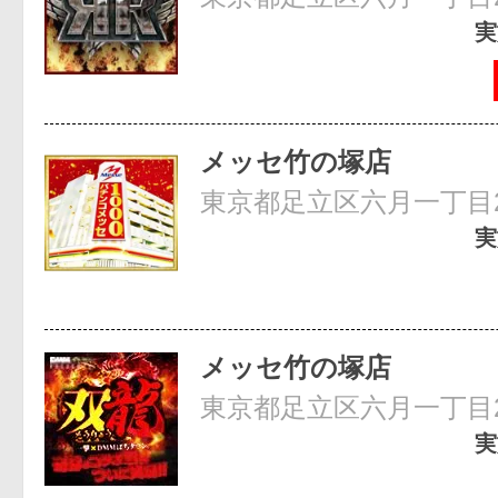
実
メッセ竹の塚店
東京都足立区六月一丁目2
実
メッセ竹の塚店
東京都足立区六月一丁目2
実