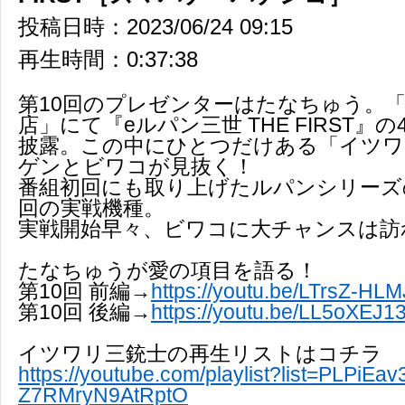
投稿日時：2023/06/24 09:15
再生時間：0:37:38
第10回のプレゼンターはたなちゅう。
店」にて『eルパン三世 THE FIRST』
披露。この中にひとつだけある「イツワ
ゲンとビワコが見抜く！
番組初回にも取り上げたルパンシリーズ
回の実戦機種。
実戦開始早々、ビワコに大チャンスは訪
たなちゅうが愛の項目を語る！
第10回 前編→
https://youtu.be/LTrsZ-HL
第10回 後編→
https://youtu.be/LL5oXEJ1
イツワリ三銃士の再生リストはコチラ
https://youtube.com/playlist?list=PLPi
Z7RMryN9AtRptO