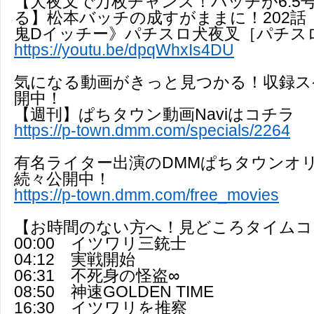
【犬夜叉で万枚チャンス！バッチが6.5
る】松本バッチの成すがままに！202話
鬼Dイッチー》パチスロ犬夜叉［パチス
https://youtu.be/dpqWhxIs4DU
気になる動画がきっと見つかる！収録ス
開中！
【週刊】ぱちタウン動画Naviはコチラ
https://p-town.dmm.com/specials/2264
有名ライター出演のDMMぱちタウンオ
続々公開中！
https://p-town.dmm.com/free_movies
【お時間のない方へ！見どころタイムコ
00:00 イツワリ三銃士
04:12 実戦開始
06:31 不死身の怪盗∞
08:50 神速GOLDEN TIME
16:30 イツワリを推察