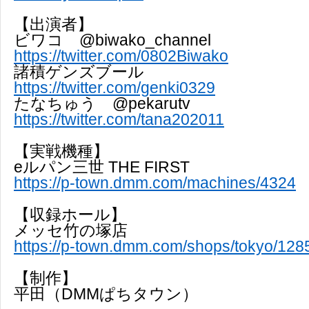
【出演者】
ビワコ @biwako_channel
https://twitter.com/0802Biwako
諸積ゲンズブール
https://twitter.com/genki0329
たなちゅう @pekarutv
https://twitter.com/tana202011
【実戦機種】
eルパン三世 THE FIRST
https://p-town.dmm.com/machines/4324
【収録ホール】
メッセ竹の塚店
https://p-town.dmm.com/shops/tokyo/128
【制作】
平田（DMMぱちタウン）