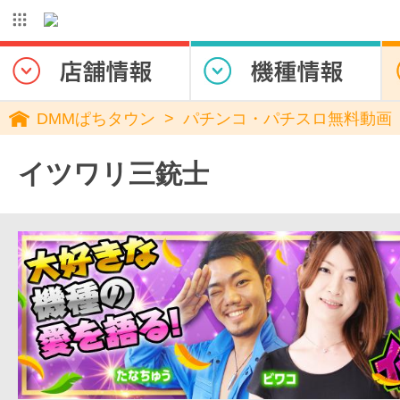
DMMぱちタウン
パチンコ・パチスロ無料動画
イツワリ三銃士