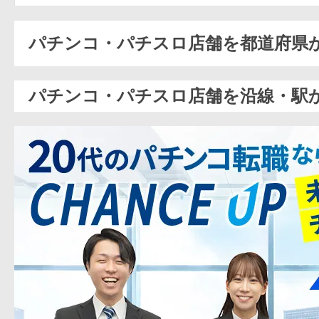
パチンコ・パチスロ店舗を都道府県
パチンコ・パチスロ店舗を沿線・駅