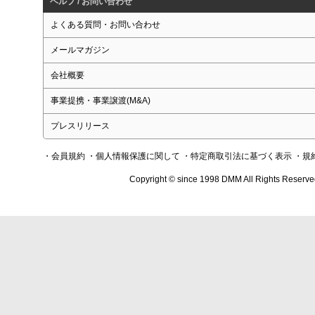
ヘルプ / お問い合わせ
よくある質問・お問い合わせ
メールマガジン
会社概要
事業提携・事業譲渡(M&A)
プレスリリース
・会員規約
・個人情報保護に関して
・特定商取引法に基づく表示
・規
Copyright © since 1998 DMM All Rights Reserve