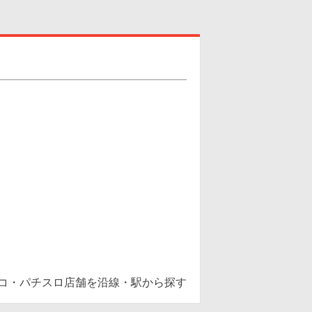
ンコ・パチスロ店舗を沿線・駅から探す