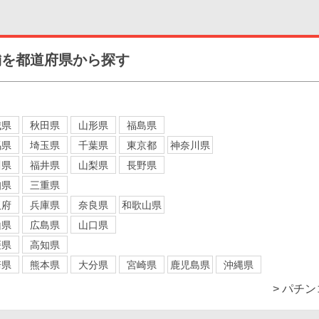
舗を都道府県から探す
城県
秋田県
山形県
福島県
馬県
埼玉県
千葉県
東京都
神奈川県
川県
福井県
山梨県
長野県
知県
三重県
阪府
兵庫県
奈良県
和歌山県
山県
広島県
山口県
媛県
高知県
崎県
熊本県
大分県
宮崎県
鹿児島県
沖縄県
> パチ