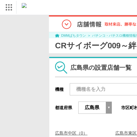
パチンコ・パチスロ機種情報
DMMぱちタウン
CRサイボーグ009～
広島県の設置店舗一覧
機種
都道府県
市区町
広島市中区（0）
広島市東区