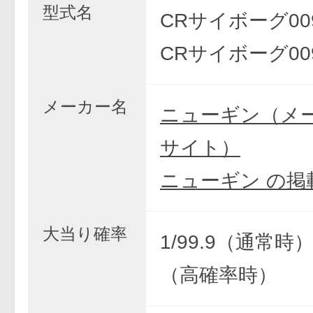
型式名
CRサイボーグ009
CRサイボーグ009
メーカー名
ニューギン（メ
サイト）
ニューギン の掲
大当り確率
1/99.9（通常時） 
（高確率時）