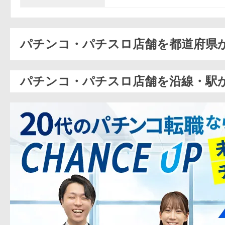
パチンコ・パチスロ店舗を都道府県
パチンコ・パチスロ店舗を沿線・駅