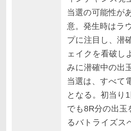
当選の可能性が
意。発生時はラ
プに注目し、潜確
ェイクを看破し
みに潜確中の出
当選は、すべて
となる。初当り
でも8R分の出玉
るバトライズス