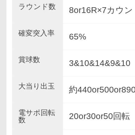
ラウンド数
8or16R×7カウ
確変突入率
65%
賞球数
3&10&14&9&10
大当り出玉
約440or500or89
電サポ回転
20or30or50回転
数