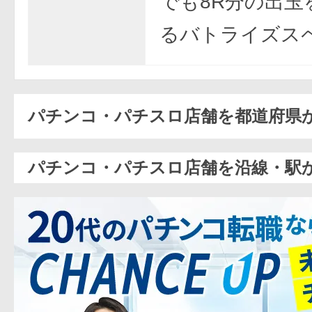
でも8R分の出玉
るバトライズス
パチンコ・パチスロ店舗を都道府県
パチンコ・パチスロ店舗を沿線・駅