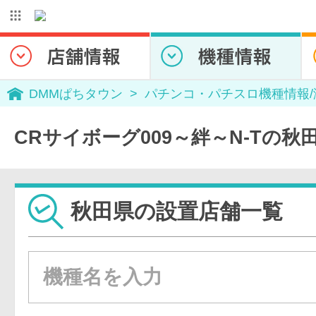
DMMぱちタウン
パチンコ・パチスロ機種情報
CRサイボーグ009～絆～N-Tの
秋田県の設置店舗一覧