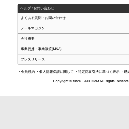
ヘルプ / お問い合わせ
よくある質問・お問い合わせ
メールマガジン
会社概要
事業提携・事業譲渡(M&A)
プレスリリース
・会員規約
・個人情報保護に関して
・特定商取引法に基づく表示
・規
Copyright © since 1998 DMM All Rights Reserve