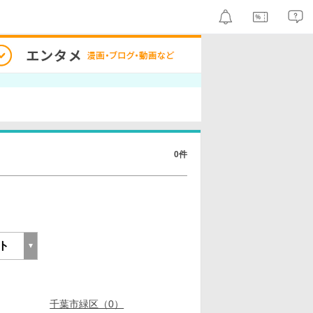
0件
千葉市緑区（0）