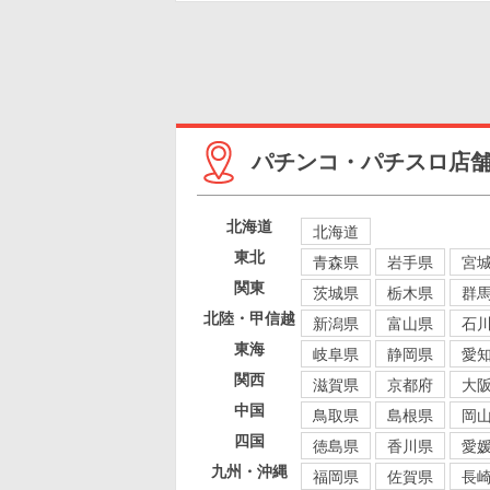
パチンコ・パチスロ店
北海道
北海道
東北
青森県
岩手県
宮
関東
茨城県
栃木県
群
北陸・甲信越
新潟県
富山県
石
東海
岐阜県
静岡県
愛
関西
滋賀県
京都府
大
中国
鳥取県
島根県
岡
四国
徳島県
香川県
愛
九州・沖縄
福岡県
佐賀県
長