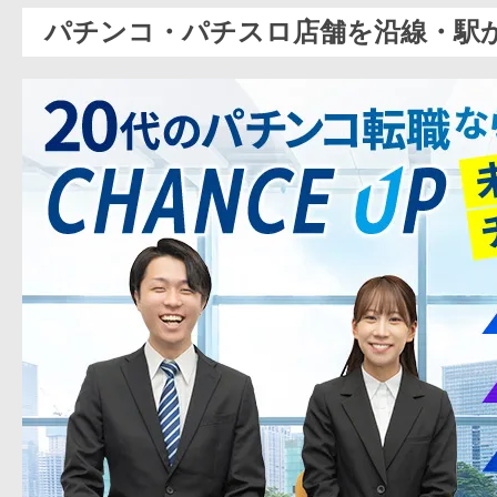
パチンコ・パチスロ店舗を沿線・駅