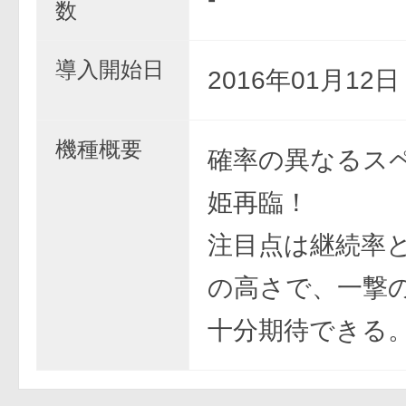
数
導入開始日
2016年01月12
機種概要
確率の異なるス
姫再臨！
注目点は継続率と
の高さで、一撃
十分期待できる