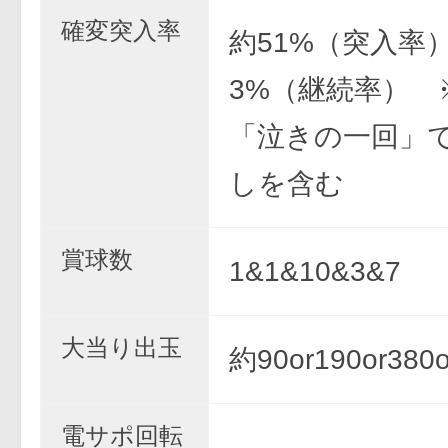
確変突入率
約51%（突入率）
3%（継続率） 
「泣きの一回」
しを含む
賞球数
1&1&10&3&7
大当り出玉
約90or190or380
電サポ回転
-