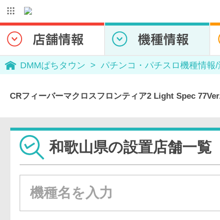
DMMぱちタウン
パチンコ・パチスロ機種情報
CRフィーバーマクロスフロンティア2 Light Spec 77
和歌山県の設置店舗一覧