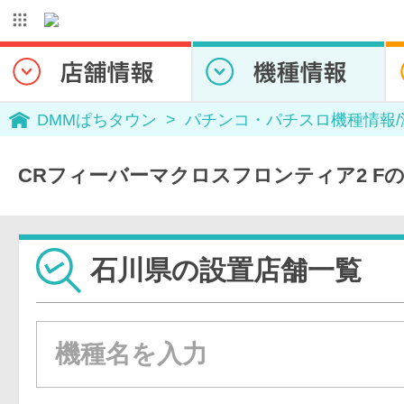
DMMぱちタウン
パチンコ・パチスロ機種情報
CRフィーバーマクロスフロンティア2 F
石川県の設置店舗一覧