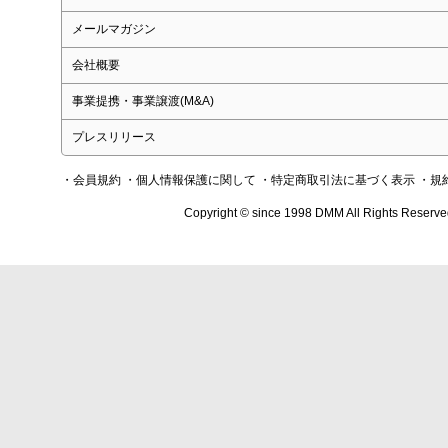
メールマガジン
会社概要
事業提携・事業譲渡(M&A)
プレスリリース
・会員規約
・個人情報保護に関して
・特定商取引法に基づく表示
・規
Copyright © since 1998 DMM All Rights Reserve