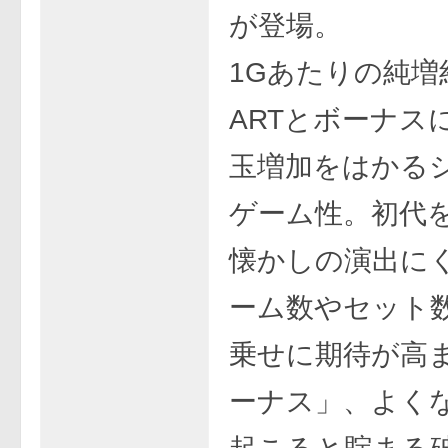
が登場。
1Gあたりの純増約
ARTとボーナス
玉増加をはかる
ゲーム性。初代
懐かしの演出に
ーム数やセット
乗せに期待が高
ーナス」、よく