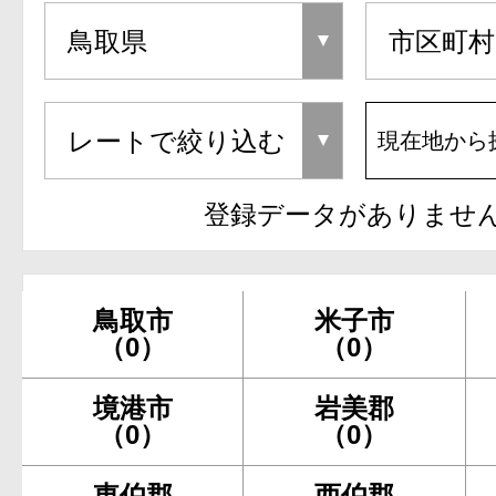
現在地から
登録データがありませ
鳥取市
米子市
（0）
（0）
境港市
岩美郡
（0）
（0）
東伯郡
西伯郡