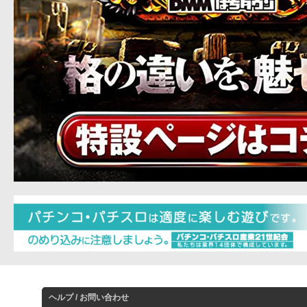
ヘルプ / お問い合わせ