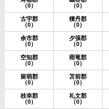
（0）
（0）
古宇郡
積丹郡
（0）
（0）
余市郡
夕張郡
（0）
（0）
空知郡
雨竜郡
（0）
（0）
留萌郡
苫前郡
（0）
（0）
枝幸郡
礼文郡
（0）
（0）