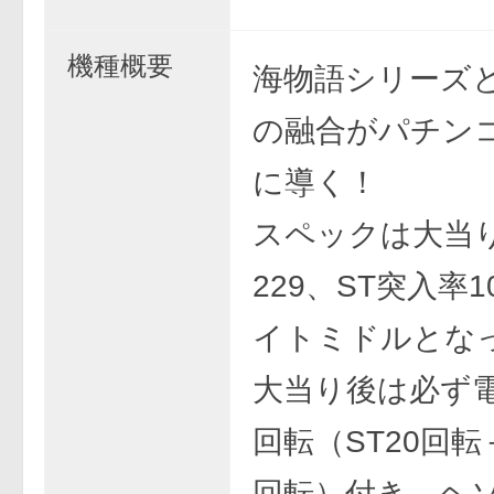
機種概要
海物語シリーズ
の融合がパチン
に導く！
スペックは大当り
229、ST突入率1
イトミドルとな
大当り後は必ず電
回転（ST20回転
回転）付き。ヘ