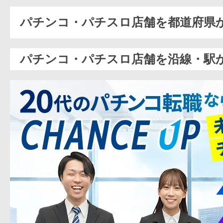
パチンコ・パチスロ店舗を都道府県
パチンコ・パチスロ店舗を沿線・駅