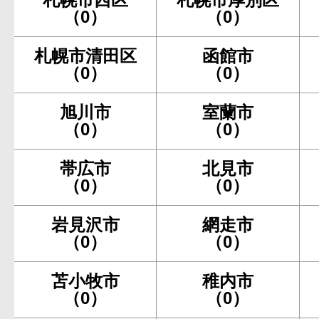
（0）
（0）
札幌市清田区
函館市
（0）
（0）
旭川市
室蘭市
（0）
（0）
帯広市
北見市
（0）
（0）
岩見沢市
網走市
（0）
（0）
苫小牧市
稚内市
（0）
（0）