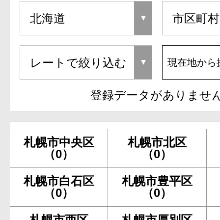
現在地から
登録データがありませ
札幌市中央区
札幌市北区
（0）
（0）
札幌市白石区
札幌市豊平区
（0）
（0）
札幌市西区
札幌市厚別区