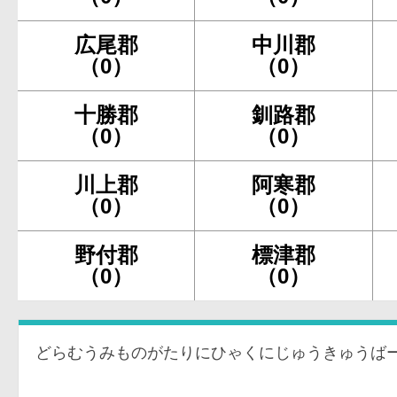
広尾郡
中川郡
（0）
（0）
十勝郡
釧路郡
（0）
（0）
川上郡
阿寒郡
（0）
（0）
野付郡
標津郡
（0）
（0）
どらむうみものがたりにひゃくにじゅうきゅうば
CR