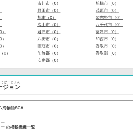
）
市川市（0）
船橋市（0）
）
野田市（0）
茂原市（0）
）
旭市（0）
習志野市（0）
）
流山市（0）
八千代市（0）
0）
君津市（0）
富津市（0）
0）
八街市（0）
印西市（0）
0）
匝瑳市（0）
香取市（0）
（0）
印旛郡（0）
香取郡（0）
）
安房郡（0）
ゅうばーじょん
バージョン
ム海物語SCA
リー
ー の掲載機種一覧