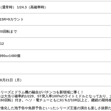
.9（通常時） 1/24.3（高確率時）
or15R×9カウント
／20回転まで
12
990or1480個
08月21日（月）
シリーズとドラム機の融合がパチンコを新領域に導く！
は大当り確率約1/229、ST突入率100%のライトミドルとなっており、
80回転）付き。ヘソ・電チューともに61％が10R以上と、継続の期
で進化した泡予告や魚群予告といったシリーズ王道の演出も楽しさ抜群