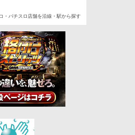
ンコ・パチスロ店舗を沿線・駅から探す