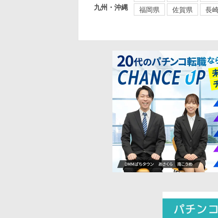
九州・沖縄
福岡県
佐賀県
長