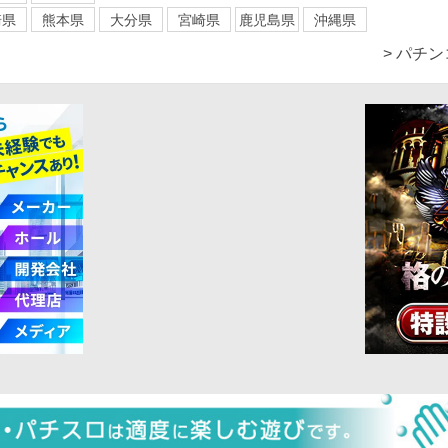
崎県
熊本県
大分県
宮崎県
鹿児島県
沖縄県
> パチ