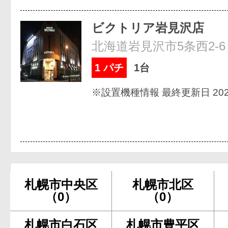
ビクトリア岩見沢店
北海道岩見沢市5条西2-6
1 パチ
1台
※設置機種情報 最終更新日 2026
札幌市中央区
札幌市北区
（0）
（0）
札幌市白石区
札幌市豊平区