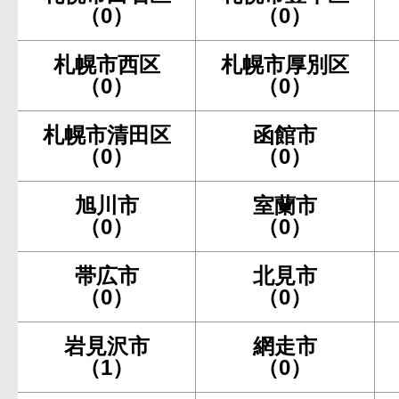
（0）
（0）
札幌市西区
札幌市厚別区
（0）
（0）
札幌市清田区
函館市
（0）
（0）
旭川市
室蘭市
（0）
（0）
帯広市
北見市
（0）
（0）
岩見沢市
網走市
（1）
（0）