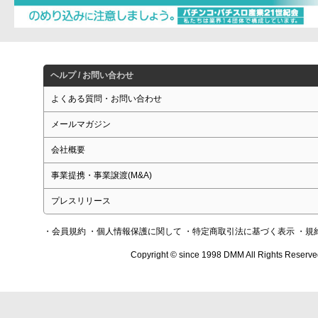
ヘルプ / お問い合わせ
よくある質問・お問い合わせ
メールマガジン
会社概要
事業提携・事業譲渡(M&A)
プレスリリース
・会員規約
・個人情報保護に関して
・特定商取引法に基づく表示
・規
Copyright © since 1998 DMM All Rights Reserve