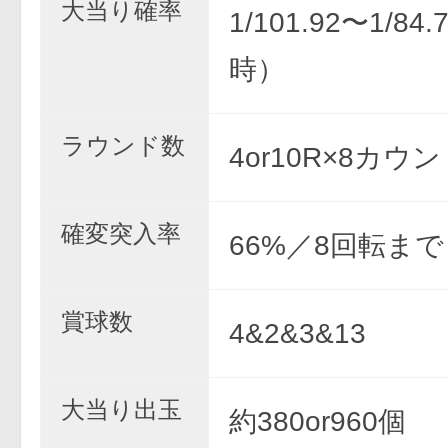
大当り確率
1/101.92〜1/84
時）
ラウンド数
4or10R×8カウ
確変突入率
66%／8回転まで
賞球数
4&2&3&13
大当り出玉
約380or960個