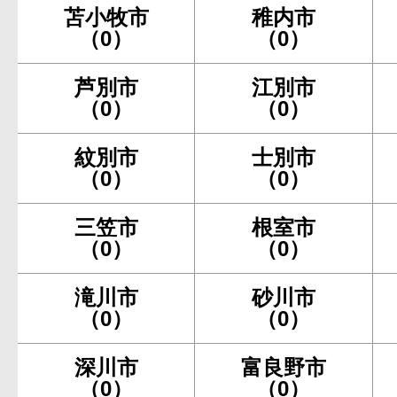
苫小牧市
稚内市
（0）
（0）
芦別市
江別市
（0）
（0）
紋別市
士別市
（0）
（0）
三笠市
根室市
（0）
（0）
滝川市
砂川市
（0）
（0）
深川市
富良野市
（0）
（0）