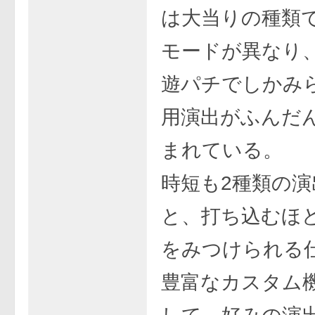
は大当りの種類
モードが異なり
遊パチでしかみ
用演出がふんだ
まれている。
時短も2種類の演
と、打ち込むほ
をみつけられる
豊富なカスタム