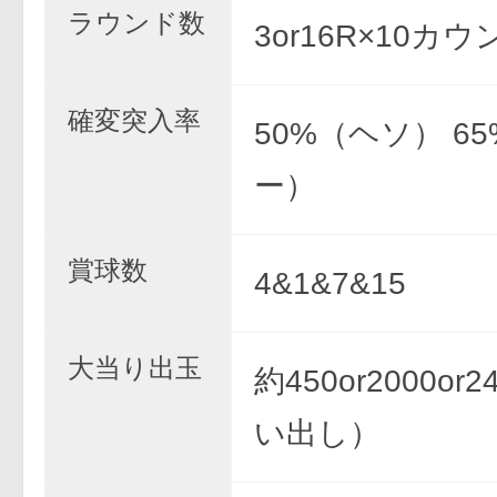
ラウンド数
3or16R×10カウ
確変突入率
50%（ヘソ） 6
ー）
賞球数
4&1&7&15
大当り出玉
約450or2000or
い出し）