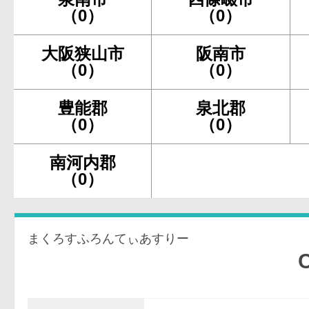
（0）
（0）
大阪狭山市
阪南市
（0）
（0）
豊能郡
泉北郡
（0）
（0）
南河内郡
（0）
まくろすふろんてぃあすりー
CRフィ