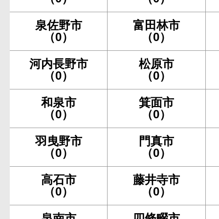
泉佐野市
富田林市
（0）
（0）
河内長野市
松原市
（0）
（0）
和泉市
箕面市
（0）
（0）
羽曳野市
門真市
（0）
（0）
高石市
藤井寺市
（0）
（0）
泉南市
四條畷市